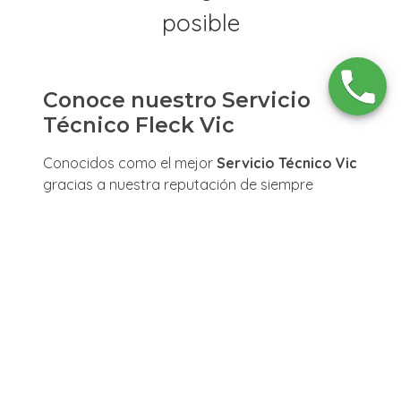
Conoce nuestro Servicio
Técnico Fleck Vic
Conocidos como el mejor
Servicio Técnico Vic
gracias a nuestra reputación de siempre
ofrecer única y exclusivamente el mejor
servicio de
Asistencia a Domicilio
en
Vic
.
Para proporcionar el mejor servicio posible,
nuestros
Técnicos Expertos Fleck
realizan
todos su trabajo en persona en el lugar donde
se encuentre la
Calderas, Calentadores y/o
Calefacción Fleck
. Todos nuestros técnicos
que son parte de nuestro
Servicio Técnico Vic
son extremadamente profesionales y
cordiales, buscarán realizar su trabajo lo más
rápido posible y crear el menor inconveniente